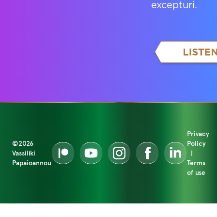
excepturi.
Privacy
©2026
Policy
Vassiliki
|
Papaioannou
Terms
of use