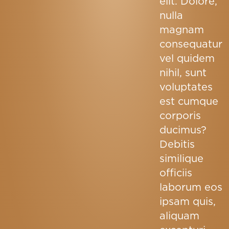
elit. Dolore,
nulla
magnam
consequatur
vel quidem
nihil, sunt
voluptates
est cumque
corporis
ducimus?
Debitis
similique
officiis
laborum eos
ipsam quis,
aliquam